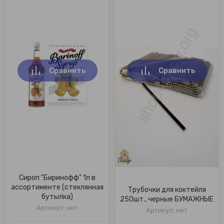
ыпучие пищевые товары
Кнопки, булав
Лупы, шило, н
Набор мелкоо
Сравнить
Сравнить
Сироп "Биринофф" 1л в
ассортименте (стеклянная
Трубочки для коктейля
бутылка)
250шт., черные БУМАЖНЫЕ
Артикул:
нет
Артикул:
нет