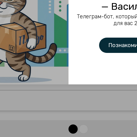
— Васи
Артикул:
нет
Телеграм-бот, который
для вас 
Прозрачный
Цвет
Сравнить
Познакоми
Поделиться