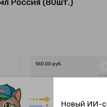
мл Россия (80шт.)
160.00
руб.
от 3 
Новый ИИ-с