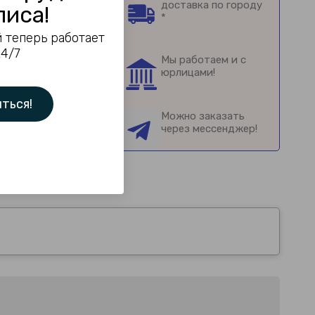
доставка по городу
лиса!
*
 теперь работает
24/7
Мы работаем и с
юрлицами!
ться!
Можно заказать
через мессенджер!