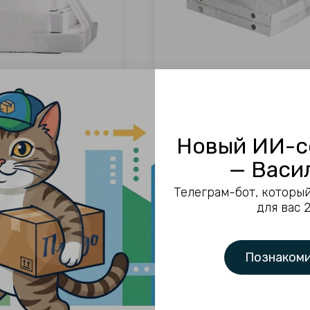
 переноски коробок
Пакет майка 38+28х70 д
24х60 100шт.
переноски коробок 100ш
ртикул:
нет
Артикул:
нет
Новый ИИ-с
— Васи
уб.
611.00
руб.
Телеграм-бот, который
для вас 
Познакоми