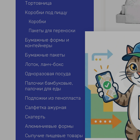
Тортовница
Коробки под пиццу
Коробки
Пакеты для переноски
Майка для
Бумажные формы и
32+
контейнеры
А
Бумажные пакеты
Лоток, ланч-бокс
Одноразовая посуда
475.00
р
Палочки бамбуковые,
палочки для еды
Подложки из пенопласта
Салфетка ажурная
Скатерть
Алюминиевые формы
Сыпучие пищевые товары