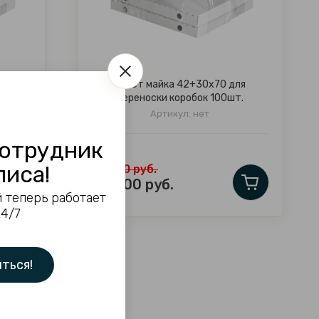
Пакет майка 42+30х70 для
ля
переноски коробок 100шт.
т.
Артикул:
нет
отрудник
лиса!
570.00
руб.
550.00
руб.
 теперь работает
24/7
ться!