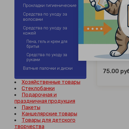
Прокладки гигиенические
Средства по уходу за
волосами
Средства по уходу за
кожей
Жидкость дл
Пена, гель и крем для
А
бритья
Средства по уходу за
руками
Ватные палочки и диски
75.00
руб
Хозяйственные товары
Стеклобанки
Подарочная и
праздничная продукция
Пакеты
Канцелярские товары
Товары для детского
творчества