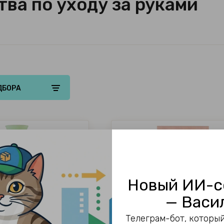
тва по уходу за руками
ДБОРА
Новый ИИ-с
— Васи
Телеграм-бот, который