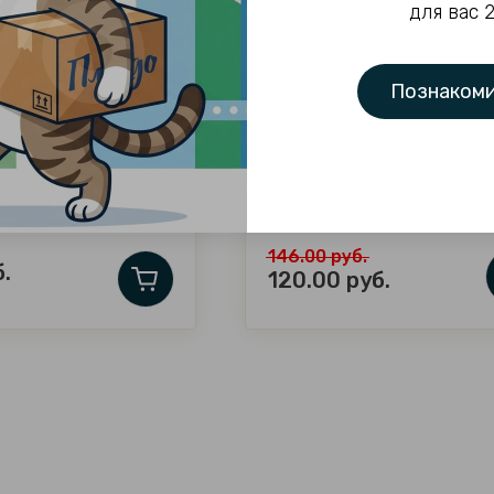
для вас 
Познакоми
я снятия лака "Ласка"
Крем для рук "Бархатные ручк
100мл
Артикул:
нет
ртикул:
нет
146.00
руб.
.
120.00
руб.