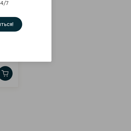
24/7
ться!
и" 80г