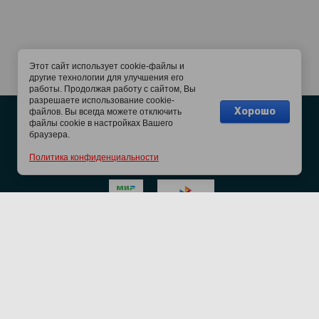
Этот сайт использует cookie-файлы и
другие технологии для улучшения его
работы. Продолжая работу с сайтом, Вы
разрешаете использование cookie-
Хорошо
файлов. Вы всегда можете отключить
Подписывайтесь на наш канал!
файлы cookie в настройках Вашего
браузера.
Политика конфиденциальности
Copyright © 2015 - 2026 Магазин для магазинов Пладо